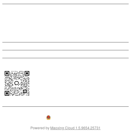
茂行云商课时管理系统
茂行云商党建与信息公开系统
联系我们
13551319434
1399380560
marketing@maoxing.org
微信扫码添加顾问咨询更多
版权所有 ©
茂行科
川公网安备
蜀ICP备18001251
|
|
2026
技
51010702043127
号
Powered by
Maoxing Cloud 1.5.9654.25731