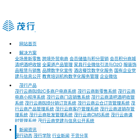
网站首页
解决方案
全场景新零售
跨境外贸电商
会员储值与积分营销
会员积分商城
清吧酒吧收银
全渠道产品管理
家具行业微信引流与O2O
服装饰
品租赁与销售
品牌数字化宣传
酒店餐饮数字化服务
国有企业党
建与信息公开
教育培训机构数字化服务管理
企业微信
茂行产品
茂行云商B2B2C多商户电商系统
茂行云商新零售系统
茂行云商
电商小程序系统
茂行云商门店销售系统
茂行云商清吧酒吧收银
系统
茂行云商B2B分销订货系统
茂行云商云仓订货管理系统
茂
行云商产品管理系统
茂行云商客户管理系统
茂行云商进销存管
理系统
茂行云商批发管理系统
茂行云商CMS系统
茂行云商课
时管理系统
茂行云商党建与信息公开系统
新闻资讯
茂行动态
茂行学院
行业新闻
干货分享