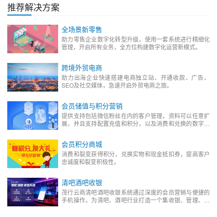
推荐解决方案
全场景新零售
助力零售企业数字化转型升级，使用一套系统进行精细化
管理，开启所有业务，全方位构建数字化运营新模式。
跨境外贸电商
助力出海企业快速搭建电商独立站、开通收款、广告、
SEO及社交媒体，急速开启外贸电商之旅。
会员储值与积分营销
提供支持包括微信粉丝在内的客户管理，资料可以任意扩
展，并且支持配置充值和积分，以及消费和兑换的数字化
会员管理平台。
会员积分商城
消费和裂变获得积分，兑换实物和现金抵扣券，提高客户
忠诚度和裂变积极性。
清吧酒吧收银
茂行云商清吧酒吧收银系统通过深度的会员营销与便捷的
手机操作，为清吧、酒吧行业打造一个集收银、管理、营
销于一体的数字化解决方案，助力商家降低成本、提升效
率、增加营收。