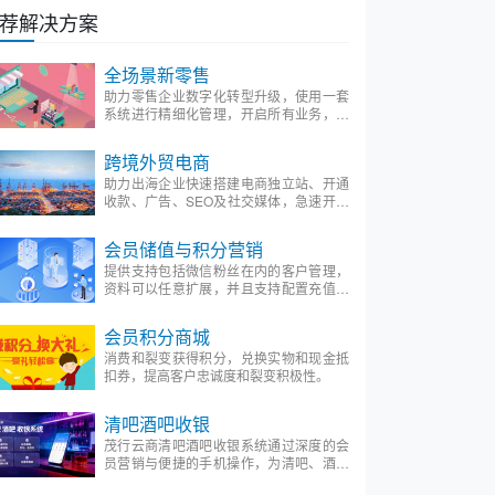
荐解决方案
全场景新零售
助力零售企业数字化转型升级，使用一套
系统进行精细化管理，开启所有业务，全
方位构建数字化运营新模式。
跨境外贸电商
助力出海企业快速搭建电商独立站、开通
收款、广告、SEO及社交媒体，急速开启
外贸电商之旅。
会员储值与积分营销
提供支持包括微信粉丝在内的客户管理，
资料可以任意扩展，并且支持配置充值和
积分，以及消费和兑换的数字化会员管理
平台。
会员积分商城
消费和裂变获得积分，兑换实物和现金抵
扣券，提高客户忠诚度和裂变积极性。
清吧酒吧收银
茂行云商清吧酒吧收银系统通过深度的会
员营销与便捷的手机操作，为清吧、酒吧
行业打造一个集收银、管理、营销于一体